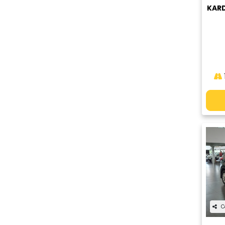
KARD
C