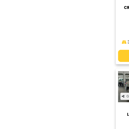
CR
3
C