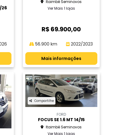
Itaimbé Seminovos
/26
Ver Mais 1 lojas
R$ 69.900,00
026
56.900 km
2022/2023
Mais informações
Compartilhe
FORD
FOCUS SE 1.6 MT 14/15
Itaimbé Seminovos
Ver Mais 1 lojas