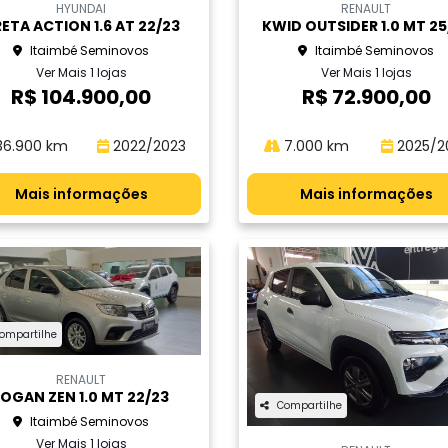
HYUNDAI
RENAULT
ETA ACTION 1.6 AT 22/23
KWID OUTSIDER 1.0 MT 25
Itaimbé Seminovos
Itaimbé Seminovos
Ver Mais 1 lojas
Ver Mais 1 lojas
R$ 104.900,00
R$ 72.900,00
6.900 km
2022/2023
7.000 km
2025/2
Mais informações
Mais informações
ompartilhe
RENAULT
LOGAN ZEN 1.0 MT 22/23
Compartilhe
Itaimbé Seminovos
Ver Mais 1 lojas