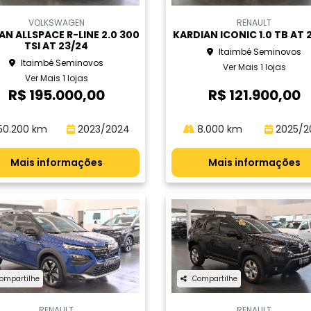
VOLKSWAGEN
RENAULT
AN ALLSPACE R-LINE 2.0 300
KARDIAN ICONIC 1.0 TB AT 
TSI AT 23/24
Itaimbé Seminovos
Itaimbé Seminovos
Ver Mais 1 lojas
Ver Mais 1 lojas
R$ 195.000,00
R$ 121.900,00
50.200 km
2023/2024
8.000 km
2025/2
Mais informações
Mais informações
ompartilhe
Compartilhe
RENAULT
RENAULT