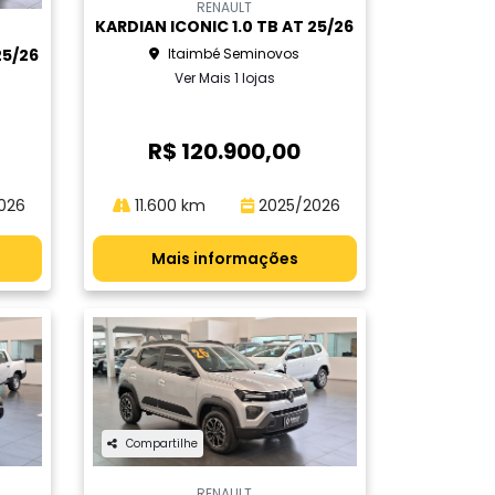
RENAULT
KARDIAN ICONIC 1.0 TB AT 25/26
Itaimbé Seminovos
25/26
Ver Mais 1 lojas
R$ 120.900,00
026
11.600 km
2025/2026
Mais informações
Compartilhe
RENAULT