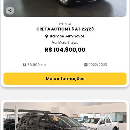
Co
m
HYUNDAI
pa
CRETA ACTION 1.6 AT 22/23
rtil
Itaimbé Seminovos
he
Ver Mais 1 lojas
R$ 104.900,00
36.900 km
2022/2023
Mais informações