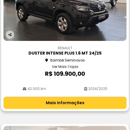
Co
m
RENAULT
pa
DUSTER INTENSE PLUS 1.6 MT 24/25
rtil
Itaimbé Seminovos
he
Ver Mais 1 lojas
R$ 109.900,00
42.000 km
2024/2025
Mais informações