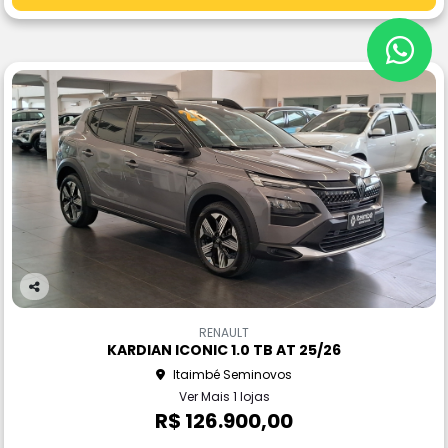
Co
m
RENAULT
pa
KARDIAN ICONIC 1.0 TB AT 25/26
rtil
Itaimbé Seminovos
he
Ver Mais 1 lojas
R$ 126.900,00