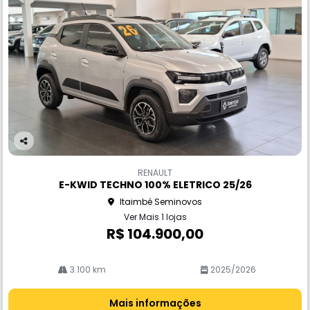
Co
m
RENAULT
pa
E-KWID TECHNO 100% ELETRICO 25/26
rtil
Itaimbé Seminovos
he
Ver Mais 1 lojas
R$ 104.900,00
3.100 km
2025/2026
Mais informações