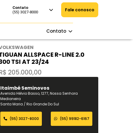
Contato
Fale conosco
(55) 3027-8000
Contato
VOLKSWAGEN
TIGUAN ALLSPACE R-LINE 2.0
300 TSI AT 23/24
R$ 205.000,00
Itaimbé Seminovos
Avenida Hélvio Basso, 1277, Nossa Senhora
Medianeira
Santa Maria / Rio Grande Do Sul
(55) 3027-8000
(55) 99182-6167